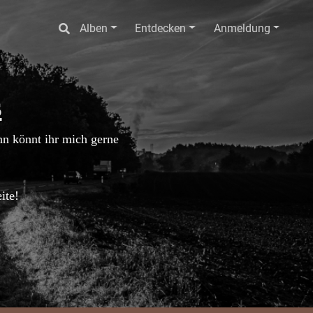
Alben
Entdecken
Anmeldung
s
ann könnt ihr mich gerne
ite!