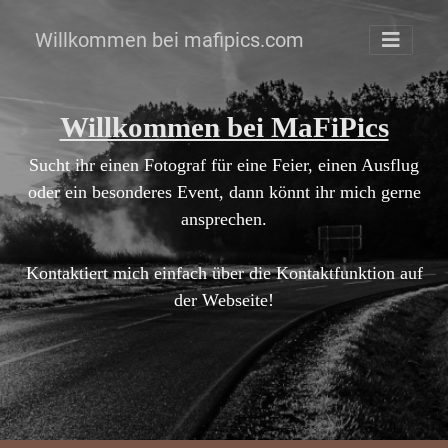
Willkommen bei mafipics.com
Willkommen bei MaFiPics
Sucht ihr einen Fotograf für eine Feier, einen Ausflug
oder ein besonderes Event, dann könnt ihr mich gerne
ansprechen.
Kontaktiert mich einfach über die Kontaktfunktion auf
der Webseite!