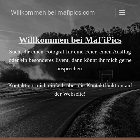
Willkommen bei mafipics.com
Willkommen bei MaFiPics
Sucht ihr einen Fotograf für eine Feier, einen Ausflug
oder ein besonderes Event, dann könnt ihr mich gerne
ansprechen.
Kontaktiert mich einfach über die Kontaktfunktion auf
der Webseite!