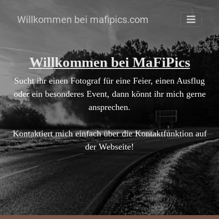
Willkommen bei mafipics.com
Willkommen bei MaFiPics
Sucht ihr einen Fotograf für eine Feier, einen Ausflug
oder ein besonderes Event, dann könnt ihr mich gerne
ansprechen.
Kontaktiert mich einfach über die Kontaktfunktion auf
der Webseite!